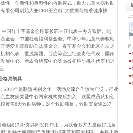
实效性、创新性和典型性的救助模式，助力儿童大病救助
有限公司创始人兼CEO王立就“大数据与精准健康扶
五
、中国红十字基金会理事长郭长江代表主办方致辞。此
展基金会、中国社会福利基金会、中华少年儿童慈善救助
春晖博爱儿童救助公益基金会、春苗基金会和北京血友之
行
益机构代表，世茂集团、百度等企业社会责任代表，国家
与发展中心、新农合研究中心等高校和科研机构代表和近
坛。
台格局初具
9月，2016年是联盟初创之年，活动交流合作较为广泛，行业
北京血友病关爱中心两家机构先后加入，联盟成员从初创
模覆盖8大救助病种，24个救助项目，救助资金逾2.87
社会组织为补充共同发挥作用，为联合多方力量做好儿童
政部
“重特大疾病医疗救助”数据测算和研究报告，并提出政