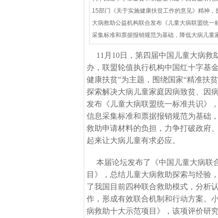
15部门《关于实施健康扶贫工作的意见》精神，
大病救助公益机构联合发布《儿童大病联盟统一
采集标准和票据报销规范为基础，降低大病儿童
11月10日
，
第四届中国儿童大病救
办，联盟轮值执行机构中国红十字基金
健康扶贫”为主题，围绕国家“精准扶
探索解决大病儿童家庭因病致贫、因
发布《儿童大病联盟统一标准共识》
信息采集标准和票据报销规范为基础
救助申请材料的负担，力争打破政府
起来让大病儿童有求必应
。
本届论坛发布了《中国儿童大病联
目》，总结儿童大病救助探索与经验
了我国目前四种联合救助模式，分析
作，形成有效联合机制和行动方案。
病救助十大示范项目》，该项评价研