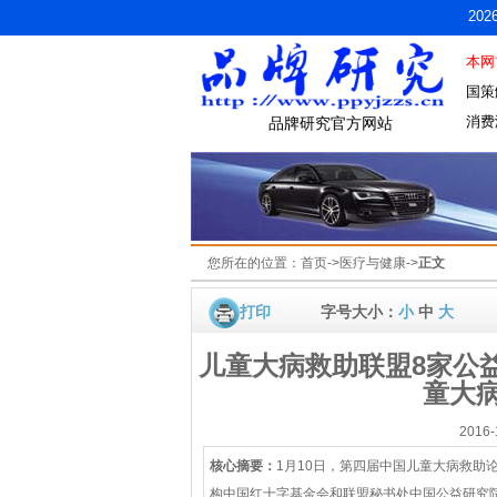
20
本网
国策
消费
品牌研究官方网站
您所在的位置：
首页
->
医疗与健康
->
正文
打印
字号大小：
小
中
大
儿童大病救助联盟8家公
童大
2016
核心摘要：
1月10日，第四届中国儿童大病救助
构中国红十字基金会和联盟秘书处中国公益研究院