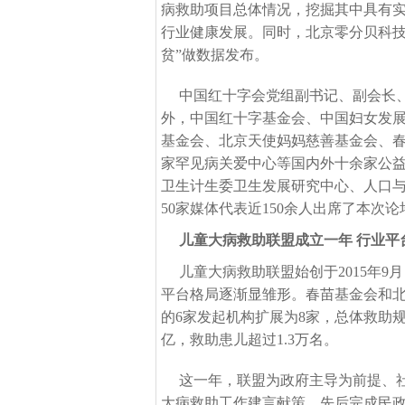
病救助项目总体情况，挖掘其中具有
行业健康发展。同时，北京零分贝科技
贫”做数据发布。
中国红十字会党组副书记、副会长
外，中国红十字基金会、中国妇女发
基金会、北京天使妈妈慈善基金会、
家罕见病关爱中心等国内外十余家公
卫生计生委卫生发展研究中心、人口
50家媒体代表近150余人出席了本次论
儿童大病救助联盟成立一年
行业平
儿童大病救助联盟始创于
2015年
平台格局逐渐显雏形。春苗基金会和
的6家发起机构扩展为8家，总体救助规
亿，救助患儿超过1.3万名。
这一年，联盟为政府主导为前提、
大病救助工作建言献策。先后完成民