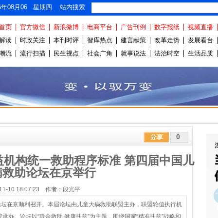
26年08月06 星期四 站内搜索
首页
官方微信
新浪微博
电商平台
广告刊例
数字报纸
视频直播
解读
时政关注
本刊时评
智库热点
建言献策
改革走势
发展看台
潮流
流行扫描
民生视点
社会广角
就事说法
法治时空
生活品质
0
益机构统一救助程序标准 第四届中国儿
病救助论坛在京举行
-11-10 18:07:23 作者：段光平
论坛在京顺利召开。本届论坛由儿童大病救助联盟主办，联盟轮值执行机
承办。论坛以“联合救助 健康扶贫”为主题，围绕国家“精准扶贫”战略和