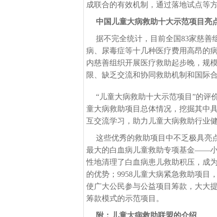
成联合的有效机制，通过落地试点等
中国儿童大病救助十大示范项目亮
据不完全统计，目前全国
83家慈善
病、尿毒症等十几种医疗费用高昂的病
内慈善组织开展医疗救助起步晚，规
限、缺乏交流和协同救助机制和国际
“儿童大病救助十大示范项目”的评
童大病救助项目总体情况，挖掘其中
互交流学习，助力儿童大病救助行业
这些优秀的救助项目中不乏极具亮
最大的白血病儿童救助专项基金
——
性地清理了白血病患儿救助积压，成
的优势；9958儿童大病紧急救助项
使广大公民参与公益项目筹款，大大
筹款模式的示范项目。
附：
儿童大病救助联盟的介绍