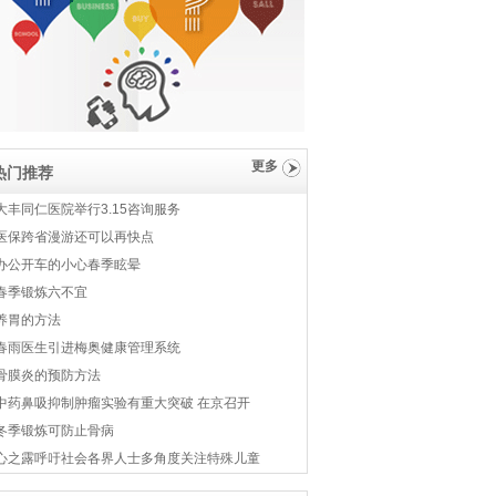
更多
热门推荐
大丰同仁医院举行3.15咨询服务
医保跨省漫游还可以再快点
办公开车的小心春季眩晕
春季锻炼六不宜
养胃的方法
春雨医生引进梅奥健康管理系统
骨膜炎的预防方法
中药鼻吸抑制肿瘤实验有重大突破 在京召开
冬季锻炼可防止骨病
心之露呼吁社会各界人士多角度关注特殊儿童