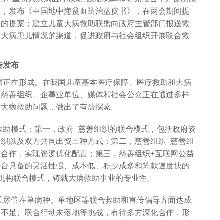
导，发布《中国地中海贫血防治蓝皮书》，在两会期间提
围的提案；建立儿童大病救助联盟向政府主管部门报送救
助大病患儿情况的渠道，促进政府与社会组织开展联合救
告发布
局正在形成。在我国儿童基本医疗保障、医疗救助和大病
、慈善组织、企事业单位、媒体和社会公众正在通过多样
童大病救助问题，做出了有益探索。
救助模式：第一，政府
+慈善组织的联合模式，包括政府资
织以及双方共同出资三种方式；第二，慈善组织+慈善组
与合作，实现
资源优化配置
；第三，慈善组织
+互联网公益
平台具备的灵活性强、成本低、积少成多和筹款速度快的
机构联合模式，铸就大病救助事业的专业性。
式尽管在单病种、单地区等联合救助和宣传倡导方面达成
享不足、联合行动未落地等挑战，有待多方深化合作，形