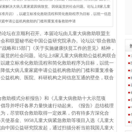
探索解决大病儿童家庭因病致贫、因病返贫的社会问题。论坛上8家儿童
标准共识》，以建立标准化救助流程和简化救助程序为目标，以统一信息
家庭申请公益机构救助的门槛和重复准备救助申请
助论坛在京顺利召开。本届论坛由儿童大病救助联盟主
会和联盟秘书处中国公益研究院承办。论坛以“联合救助
贫”战略和15部门《关于实施健康扶贫工作的意见》精神，
病返贫的社会问题
。论坛上8家儿童大病救助公益机构联合
，以建立标准化救助流程和简化救助程序为目标，以统一
，降低大病儿童家庭申请公益机构救助的门槛和重复准备
、公益机构、医院、科研机构之间信息互通的壁垒，联合
合救助模式分析报告》和《儿童大病救助十大示范项
，倡导并呼吁各界力量快速行动起来。《报告》总结梳理
认为，尽管联合救助取得一定效果，仍有待多方深化合
小天使基金、
9958儿童大病紧急救助等项目入选《儿童大
究由中国公益研究院发起，通过扫描分析当前我国儿童大