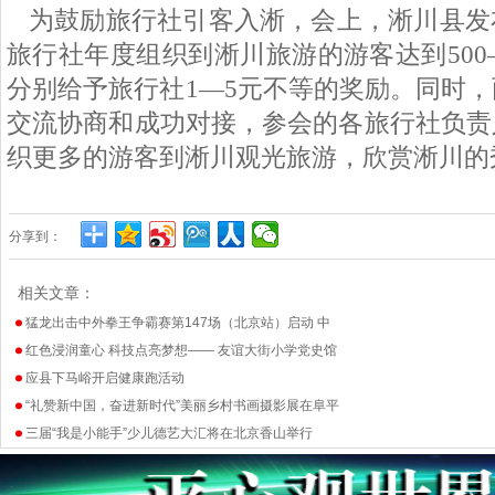
为鼓励旅行社引客入淅，会上，淅川县发
旅行社年度组织到淅川旅游的游客达到500—
分别给予旅行社1—5元不等的奖励。同时
交流协商和成功对接，参会的各旅行社负责
织更多的游客到淅川观光旅游，欣赏淅川的
分享到：
相关文章：
猛龙出击中外拳王争霸赛第147场（北京站）启动 中
红色浸润童心 科技点亮梦想—— 友谊大街小学党史馆
应县下马峪开启健康跑活动
“礼赞新中国，奋进新时代”美丽乡村书画摄影展在阜平
三届“我是小能手”少儿德艺大汇将在北京香山举行