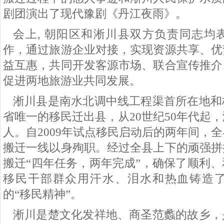
剧团演出了现代豫剧《丹江夜雨》。
会上, 朝阳区和淅川县双方负责同志均
作，通过旅游企业对接，实现
资源共享、优
益互惠，共同开发客源市场、联合宣传推介
促进两地旅游业共同发展。
淅川县是南水北调中线工程渠首所在地和
省唯一的移民迁出县，从20世纪50年代起，
人。自2009年试点移民启动后的两年间，全
搬迁一线以身殉职。经过全县上下的顽强拼
搬迁“四年任务，两年完成”，确保了顺利
移民干部群众用汗水、泪水和热血铸造
的“移民精神”。
淅川是楚文化发祥地、商圣范蠡的故乡，