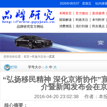
2026年08月07 星期五 站内搜
本网首页
官方微信
新浪微博
国策解读
时政关注
本刊时评
消费潮流
流行扫描
民生视点
品牌研究官方网站
您所在的位置：
首页
->
民族与文化
->
正文
打印
字号大小：
小
中
大
“弘扬移民精神 深化京淅协作”
介暨新闻发布会在
2016-04-20 23:02:38 作者：
核心摘要：